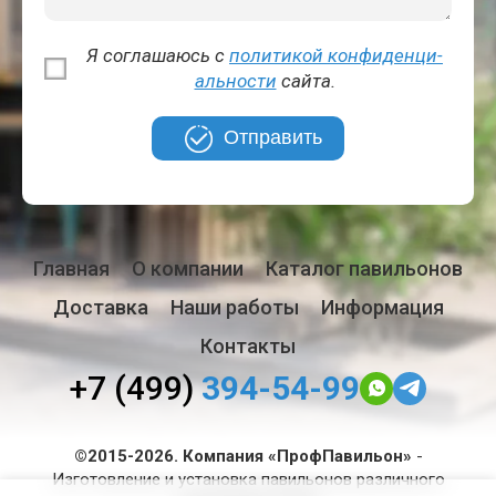
Я соглашаюсь с
политикой кон­фи­ден­ци­
аль­но­сти
сайта.
Отправить
Главная
О компании
Каталог павильонов
Доставка
Наши работы
Информация
Контакты
+7 (499)
394-54-99
©2015-2026. Компания «ПрофПавильон»
-
Изготовление и установка павильонов различного