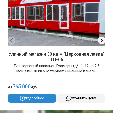
Уличный магазин 30 кв.м "Церковная лавка"
ТП-06
Тип: торговый павильон Размеры (д*ш): 12 на 2.5
Площадь: 30 кв.м Материал: Линейные панели ...
765 000
от
руб
о
подробнее
уточнить цену