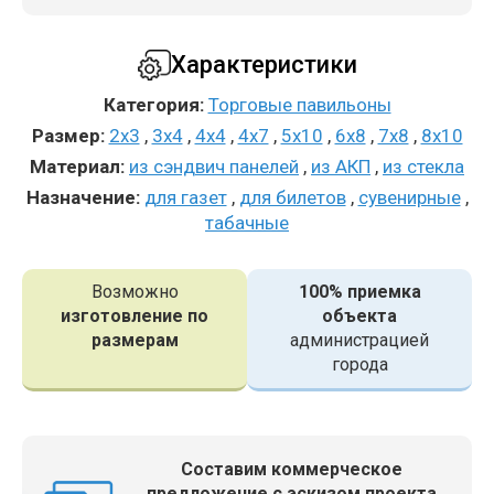
Характеристики
Категория:
Торговые павильоны
Размер:
2x3
,
3x4
,
4x4
,
4x7
,
5x10
,
6x8
,
7x8
,
8x10
Материал:
из сэндвич панелей
,
из АКП
,
из стекла
Назначение:
для газет
,
для билетов
,
сувенирные
,
табачные
Возможно
100% приемка
изготовление по
объекта
размерам
администрацией
города
Составим коммерческое
предложение с эскизом проекта