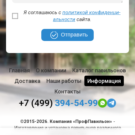
Я соглашаюсь с
политикой кон­фи­ден­ци­
аль­но­сти
сайта.
Отправить
Главная
О компании
Каталог павильонов
Доставка
Наши работы
Информация
Контакты
+7 (499)
394-54-99
©2015-2026. Компания «ПрофПавильон»
-
Изготовление и установка павильонов различного
назначения в Туле